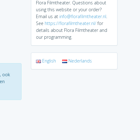
Flora Filmtheater. Questions about
using this website or your order?
Email us at
info@florafilmtheater.nl
.
See
https://florafilmtheater.nl/
for
details about Flora Filmtheater and
our programming.
English
Nederlands
, ook
ten