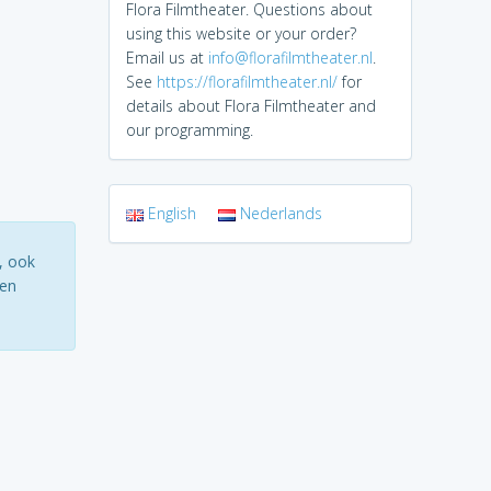
Flora Filmtheater. Questions about
using this website or your order?
Email us at
info@florafilmtheater.nl
.
See
https://florafilmtheater.nl/
for
details about Flora Filmtheater and
our programming.
English
Nederlands
, ook
ten