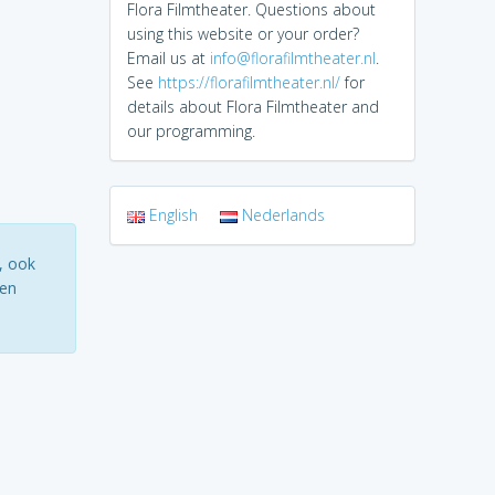
Flora Filmtheater. Questions about
using this website or your order?
Email us at
info@florafilmtheater.nl
.
See
https://florafilmtheater.nl/
for
details about Flora Filmtheater and
our programming.
English
Nederlands
, ook
ten