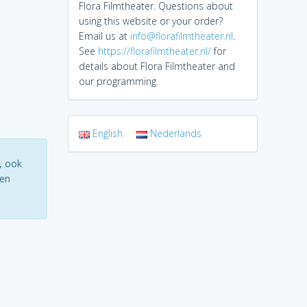
Flora Filmtheater. Questions about
using this website or your order?
Email us at
info@florafilmtheater.nl
.
See
https://florafilmtheater.nl/
for
details about Flora Filmtheater and
our programming.
English
Nederlands
, ook
ten